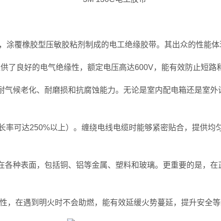
为基材，涂覆橡胶型压敏胶粘剂制成的电工绝缘胶带。其出众的性能
提供了良好的电气绝缘性，额定电压高达600V，能有效防止短
耐气候老化、耐磨损和抗腐蚀能力。无论是室内配电箱还是室外
长率可达250%以上）。缠绕电线电缆时能够紧密贴合，提供
在各种表面，包括铜、铝等金属、塑料和玻璃。更重要的是，在
特性，在遇到明火时不会助燃，能有效延缓火势蔓延，提升安全等