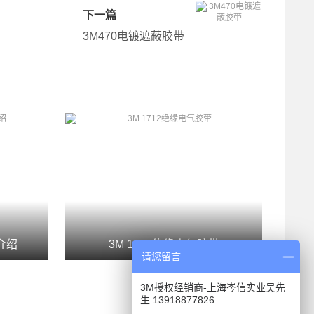
下一篇
3M470电镀遮蔽胶带
介绍
3M 1712绝缘电气胶带
请您留言
3M授权经销商-上海岑信实业吴先
生 13918877826