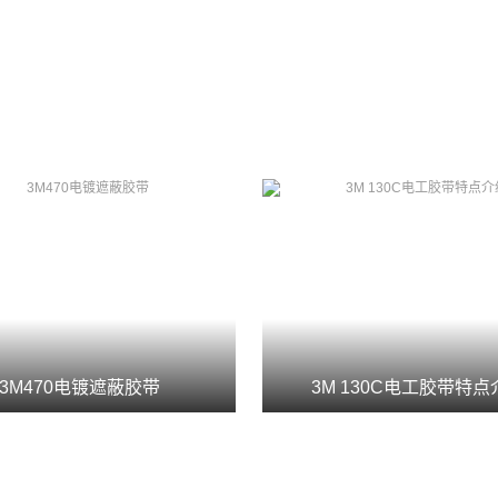
3M470电镀遮蔽胶带
3M 130C电工胶带特点