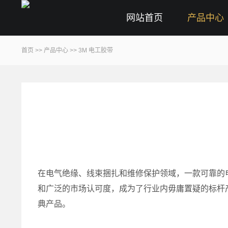
网站首页
产品中心
首页
>>
产品中心
>>
3M 电工胶带
在电气绝缘、线束捆扎和维修保护领域，一款可靠的电
和广泛的市场认可度，成为了行业内毋庸置疑的标杆产
典产品。